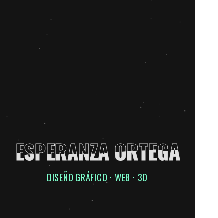
ESPERANZA ORTEGA
ESPERANZA ORTEGA
DISEÑO GRÁFICO · WEB · 3D